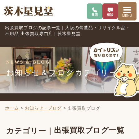
電話で問い合わせ
査定を相談
メニ
電話
相談
MENU
出張買取ブログの記事一覧｜大阪の骨董品・リサイクル品・
不用品 出張買取専門店 | 茨木星見堂
NEWS & BLOG
お知らせ＆ブログカテゴリー
ホーム
>
お知らせ・ブログ
>
出張買取ブログ
出張買取ブログ一覧
カテゴリー｜