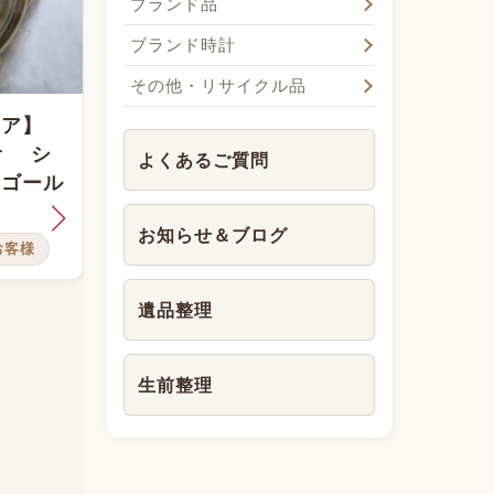
ブランド品
ブランド時計
その他・リサイクル品
ジッ
ニア】
【絵柄がひとつひとつ異な
マン
er シ
る】リチャードジノリ イタ
よくあるご質問
とめ
きゴール
リアンフルーツ オーバル
プレート４枚
リ
お知らせ＆ブログ
お客様
ブランド食器
豊能町のお客様
豊
遺品整理
生前整理