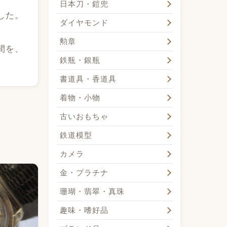
日本刀・鎧兜
した。
ダイヤモンド
勲章
間を、
鉄瓶・銀瓶
書道具・香道具
着物・小物
古いおもちゃ
鉄道模型
カメラ
金・プラチナ
珊瑚・翡翠・真珠
趣味・嗜好品