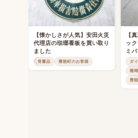
【懐かしさが人気】安田火災
【真
代理店の琺瑯看板を買い取り
ック
ました
ミバ
骨董品
豊能町のお客様
ダ
珊
豊