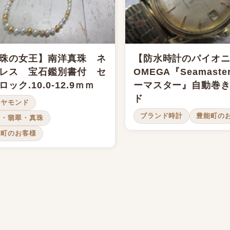
珠の女王】南洋真珠 ネ
【防水時計のパイオ
レス 宝石鑑別書付 セ
OMEGA『Seamast
ロック.10.0-12.9ｍｍ
ーマスター』自動巻
ド
イヤモンド
ブランド時計
豊能町の
瑚・翡翠・真珠
能町のお客様