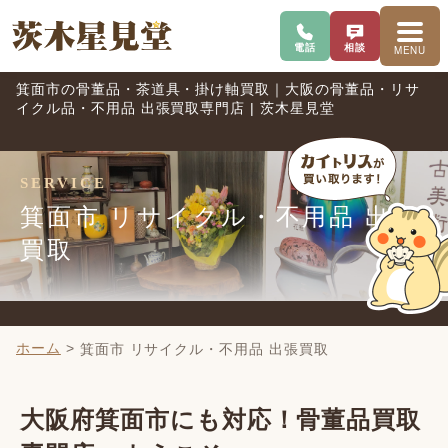
電話で問い合わせ
査定を相談
メニ
電話
相談
MENU
箕面市の骨董品・茶道具・掛け軸買取｜大阪の骨董品・リサ
イクル品・不用品 出張買取専門店 | 茨木星見堂
SERVICE
箕面市 リサイクル・不用品 出張
買取
ホーム
>
箕面市 リサイクル・不用品 出張買取
大阪府箕面市にも対応！骨董品買取