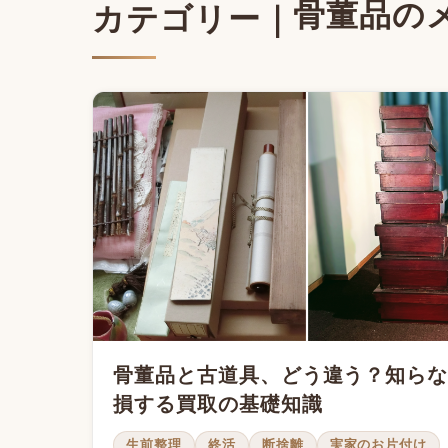
骨董品の
カテゴリー｜
骨董品と古道具、どう違う？知ら
損する買取の基礎知識
生前整理
終活
断捨離
実家のお片付け