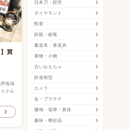
日本刀・鎧兜
ダイヤモンド
勲章
鉄瓶・銀瓶
書道具・香道具
！】買
着物・小物
古いおもちゃ
鉄道模型
北摂地域
カメラ
サイクル
金・プラチナ
珊瑚・翡翠・真珠
趣味・嗜好品