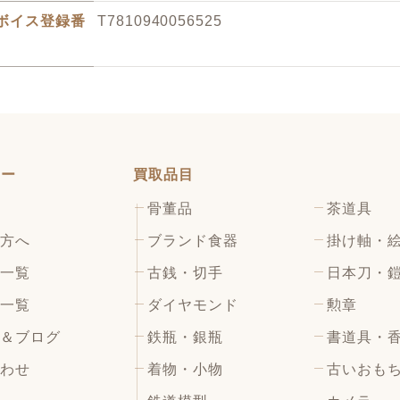
ボイス登録番
T7810940056525
ュー
買取品目
骨董品
茶道具
方へ
ブランド食器
掛け軸・
一覧
古銭・切手
日本刀・
一覧
ダイヤモンド
勲章
＆ブログ
鉄瓶・銀瓶
書道具・
わせ
着物・小物
古いおも