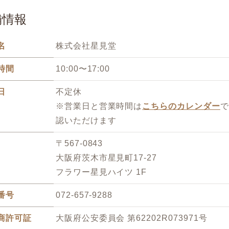
舗情報
名
株式会社星見堂
時間
10:00〜17:00
日
不定休
※営業日と営業時間は
こちらのカレンダー
で
認いただけます
〒567-0843
大阪府茨木市星見町17-27
フラワー星見ハイツ 1F
番号
072-657-9288
商許可証
大阪府公安委員会 第62202R073971号