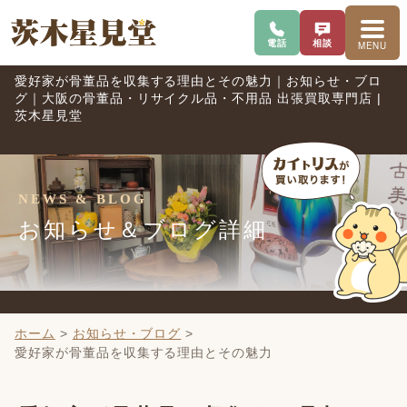
電話で問い合わせ
査定を相談
メニ
電話
相談
MENU
愛好家が骨董品を収集する理由とその魅力｜お知らせ・ブロ
グ｜大阪の骨董品・リサイクル品・不用品 出張買取専門店 |
茨木星見堂
NEWS & BLOG
お知らせ＆ブログ詳細
ホーム
>
お知らせ・ブログ
>
愛好家が骨董品を収集する理由とその魅力