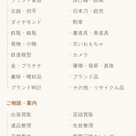
ブランド食器
掛け軸・絵画
古銭・切手
日本刀・鎧兜
ダイヤモンド
勲章
鉄瓶・銀瓶
書道具・香道具
着物・小物
古いおもちゃ
鉄道模型
カメラ
金・プラチナ
珊瑚・翡翠・真珠
趣味・嗜好品
ブランド品
ブランド時計
その他・リサイクル品
ご相談・案内
出張買取
店頭買取
遺品整理
生前整理