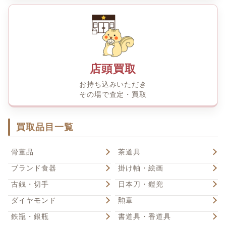
店頭買取
お持ち込みいただき
その場で査定・買取
買取品目一覧
骨董品
茶道具
ブランド食器
掛け軸・絵画
古銭・切手
日本刀・鎧兜
ダイヤモンド
勲章
鉄瓶・銀瓶
書道具・香道具