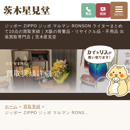
電話で問い合わせ
査定を相談
メニ
電話
相談
MENU
ジッポー ZIPPO ジッポ マルマン RONSON ライターまとめ
て10点の買取実績｜大阪の骨董品・リサイクル品・不用品 出
張買取専門店 | 茨木星見堂
BUYING
買取実績詳細
ホーム
>
買取実績
>
ジッポー ZIPPO ジッポ マルマン RONS…