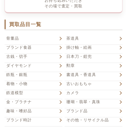
お持ち込みいただき
その場で査定・買取
買取品目一覧
骨董品
茶道具
ブランド食器
掛け軸・絵画
古銭・切手
日本刀・鎧兜
ダイヤモンド
勲章
鉄瓶・銀瓶
書道具・香道具
着物・小物
古いおもちゃ
鉄道模型
カメラ
金・プラチナ
珊瑚・翡翠・真珠
趣味・嗜好品
ブランド品
ブランド時計
その他・リサイクル品