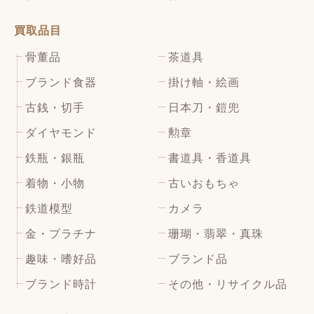
買取品目
骨董品
茶道具
ブランド食器
掛け軸・絵画
古銭・切手
日本刀・鎧兜
ダイヤモンド
勲章
鉄瓶・銀瓶
書道具・香道具
着物・小物
古いおもちゃ
鉄道模型
カメラ
金・プラチナ
珊瑚・翡翠・真珠
趣味・嗜好品
ブランド品
ブランド時計
その他・リサイクル品