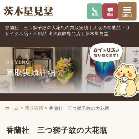
電話で問い合わせ
査定を相談
メニ
電話
相談
MENU
香蘭社 三つ獅子紋の大花瓶の買取実績｜大阪の骨董品・リ
サイクル品・不用品 出張買取専門店 | 茨木星見堂
BUYING
買取実績詳細
ホーム
>
買取実績
>
香蘭社 三つ獅子紋の大花瓶
香蘭社 三つ獅子紋の大花瓶