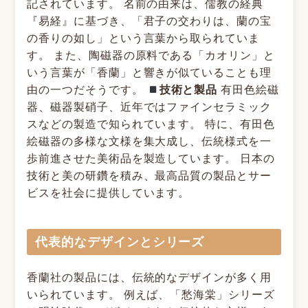
記されています。
名前の由来は、儒教の経典
『易経』に基づき、「君子の交わりは、蘭の宝
の香りの如し」という言葉から取られていま
す。 また、陶磁器の原料である「カオリン」と
いう言葉が「香蘭」と響きが似ていることも理
由の一つだそうです。
技術と製品
有田色絵磁
器、磁器製硝子、近年ではファインセラミック
スなどの製造で知られています。 特に、有田色
絵磁器の多様な文様を集大成し、伝統様式を一
歩前進させた美術品を製造しています。
日本の
技術と美の研鑽を積み、最高品質の製品とサー
ビスを社会に提供しています。
代表的なデザインとシリーズ
香蘭社の製品には、伝統的なデザインが多く用
いられています。
例えば、「愁海棠」シリーズ