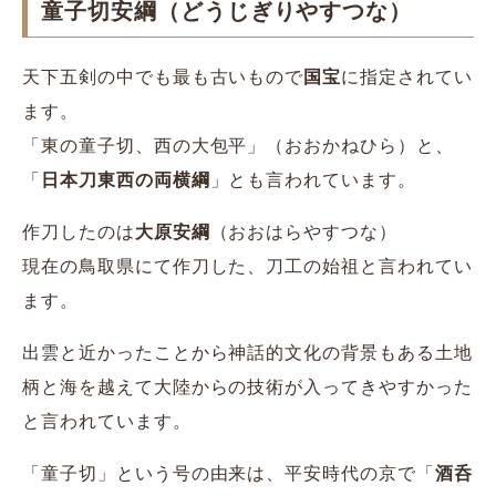
童子切安綱（どうじぎりやすつな）
天下五剣の中でも最も古いもので
国宝
に指定されてい
ます。
「東の童子切、西の大包平」（おおかねひら）と、
「
日本刀東西の両横綱
」とも言われています。
作刀したのは
大原安綱
（おおはらやすつな）
現在の鳥取県にて作刀した、刀工の始祖と言われてい
ます。
出雲と近かったことから神話的文化の背景もある土地
柄と海を越えて大陸からの技術が入ってきやすかった
と言われています。
「童子切」という号の由来は、平安時代の京で「
酒呑