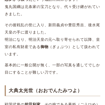
鬼丸国綱は北条家の宝刀となり、代々受け継がれてい
きました。
その後戦乱の世に入り、新田義貞や豊臣秀吉、後水尾
天皇の手に渡りました。
明治になり、明治天皇の元へ取り寄せられて以降、皇
室の私有財産である
御物
（ぎょぶつ）として扱われて
います。
基本的に一般公開が無く、一部の写真を通してでしか
目にすることが難しい刀です。
大典太光世（おおでんたみつよ）
戦国武将の
前田利家
、その娘である豪姫（ごうひめ）