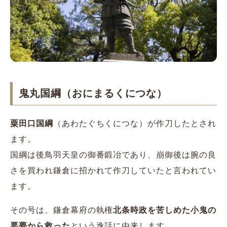
鬼丸国綱（おにまるくにつな）
粟田口国綱
（あわたぐちくにつな）が作刀したとされ
ます。
国綱は後鳥羽天皇の御番鍛冶であり、崩御後は腕の良
さを買われ鎌倉に招かれて作刀していたと言われてい
ます。
その号は、鎌倉幕府の執権
北条時政を苦しめた小鬼の
悪夢から救った
という逸話に由来します。