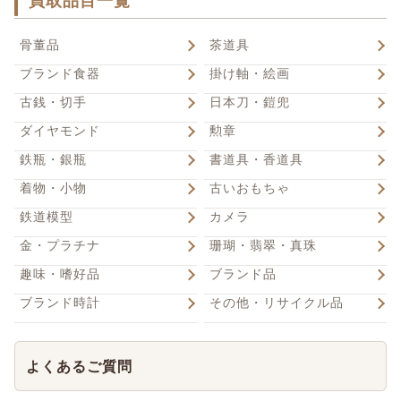
買取品目一覧
骨董品
茶道具
ブランド食器
掛け軸・絵画
古銭・切手
日本刀・鎧兜
ダイヤモンド
勲章
鉄瓶・銀瓶
書道具・香道具
着物・小物
古いおもちゃ
鉄道模型
カメラ
金・プラチナ
珊瑚・翡翠・真珠
趣味・嗜好品
ブランド品
ブランド時計
その他・リサイクル品
よくあるご質問