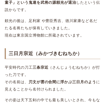
童子」という鬼達を武将の源頼光が退治
したという伝
説からです。
頼光の後は、足利家 や豊臣秀吉、徳川家康など名だ
たる名将たちが保有していきました。
現在は東京国立博物館に所蔵されています。
三日月宗近（みかづきむねちか）
平安時代の刀工
三条宗近
（さんじょうむねちか）が打
った刀です。
その名前は、
刃文が雲の合間に浮かぶ三日月のよう
に
見えることから名付けられました。
その姿は天下五剣の中でも最も美しいとされ、今もな