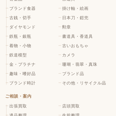
ブランド食器
掛け軸・絵画
古銭・切手
日本刀・鎧兜
ダイヤモンド
勲章
鉄瓶・銀瓶
書道具・香道具
着物・小物
古いおもちゃ
鉄道模型
カメラ
金・プラチナ
珊瑚・翡翠・真珠
趣味・嗜好品
ブランド品
ブランド時計
その他・リサイクル品
ご相談・案内
出張買取
店頭買取
遺品整理
生前整理