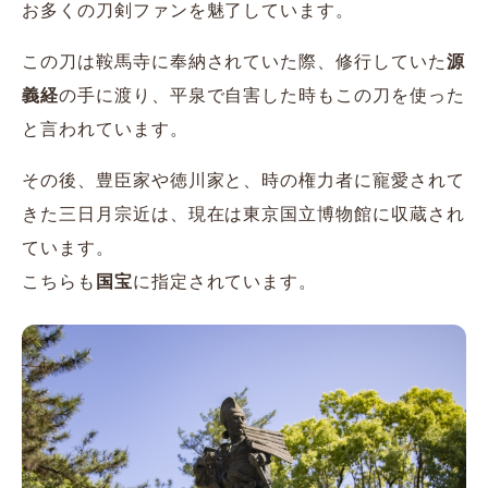
お多くの刀剣ファンを魅了しています。
この刀は鞍馬寺に奉納されていた際、修行していた
源
義経
の手に渡り、平泉で自害した時もこの刀を使った
と言われています。
その後、豊臣家や徳川家と、時の権力者に寵愛されて
きた三日月宗近は、現在は東京国立博物館に収蔵され
ています。
こちらも
国宝
に指定されています。