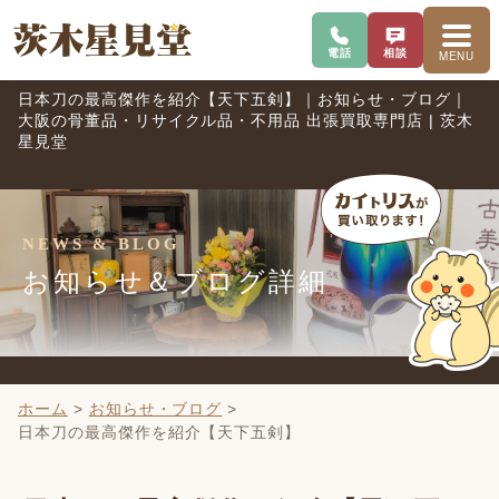
電話で問い合わせ
査定を相談
メニ
電話
相談
MENU
日本刀の最高傑作を紹介【天下五剣】｜お知らせ・ブログ｜
大阪の骨董品・リサイクル品・不用品 出張買取専門店 | 茨木
星見堂
NEWS & BLOG
お知らせ＆ブログ詳細
ホーム
>
お知らせ・ブログ
>
日本刀の最高傑作を紹介【天下五剣】