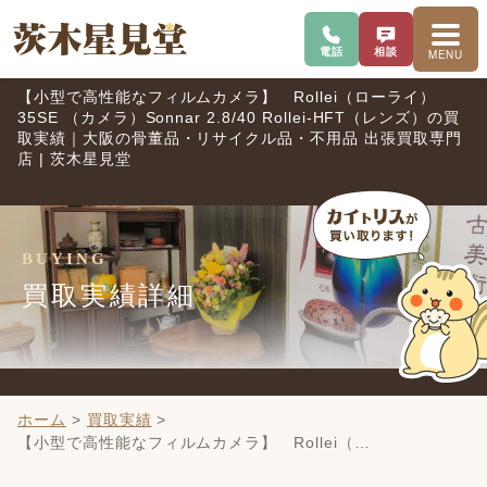
電話で問い合わせ
査定を相談
メニ
電話
相談
MENU
【小型で高性能なフィルムカメラ】 Rollei（ローライ）
35SE （カメラ）Sonnar 2.8/40 Rollei-HFT（レンズ）の買
取実績｜大阪の骨董品・リサイクル品・不用品 出張買取専門
店 | 茨木星見堂
BUYING
買取実績詳細
ホーム
>
買取実績
>
【小型で高性能なフィルムカメラ】 Rollei（…