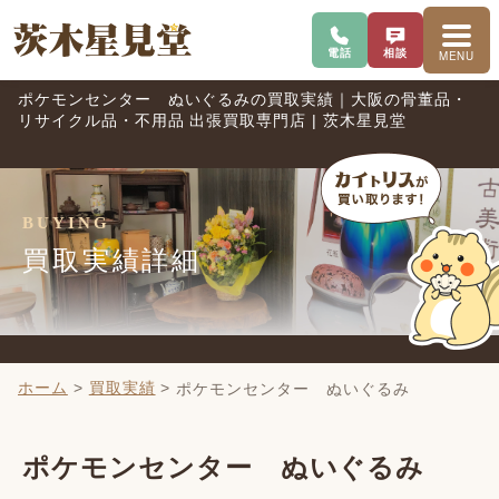
電話で問い合わせ
査定を相談
メニ
電話
相談
MENU
ポケモンセンター ぬいぐるみの買取実績｜大阪の骨董品・
リサイクル品・不用品 出張買取専門店 | 茨木星見堂
BUYING
買取実績詳細
ホーム
>
買取実績
>
ポケモンセンター ぬいぐるみ
ポケモンセンター ぬいぐるみ