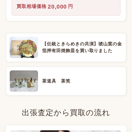
20,000
買取相場価格
円
【伝統ときらめきの共演】琥山窯の金
箔押有田焼飾皿を買い取りました
茶道具 茶筅
出張査定から買取の流れ