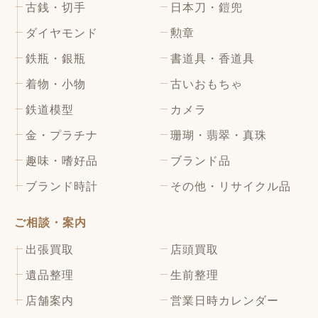
古銭・切手
日本刀・鎧兜
ダイヤモンド
勲章
鉄瓶・銀瓶
書道具・香道具
着物・小物
古いおもちゃ
鉄道模型
カメラ
金・プラチナ
珊瑚・翡翠・真珠
趣味・嗜好品
ブランド品
ブランド時計
その他・リサイクル品
ご相談・案内
出張買取
店頭買取
遺品整理
生前整理
店舗案内
営業日時カレンダー