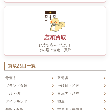
店頭買取
お持ち込みいただき
その場で査定・買取
買取品目一覧
骨董品
茶道具
ブランド食器
掛け軸・絵画
古銭・切手
日本刀・鎧兜
ダイヤモンド
勲章
鉄瓶・銀瓶
書道具・香道具