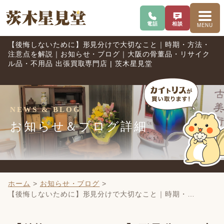
電話で問い合わせ
査定を相談
メニ
電話
相談
MENU
【後悔しないために】形見分けで大切なこと｜時期・方法・
注意点を解説｜お知らせ・ブログ｜大阪の骨董品・リサイク
ル品・不用品 出張買取専門店 | 茨木星見堂
NEWS & BLOG
お知らせ＆ブログ詳細
ホーム
>
お知らせ・ブログ
>
【後悔しないために】形見分けで大切なこと｜時期・…